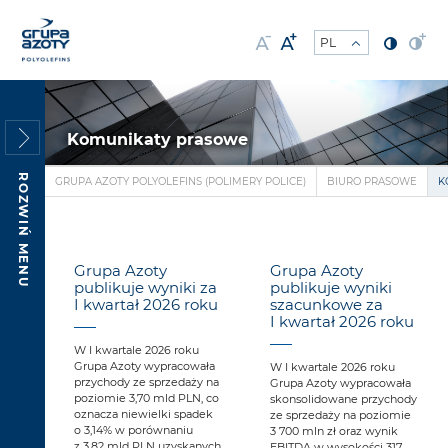
Komunikaty prasowe
ROZWIŃ MENU
GRUPA AZOTY POLYOLEFINS (POLIMERY POLICE)
BIURO PRASOWE
K
Grupa Azoty
Grupa Azoty
publikuje wyniki za
publikuje wyniki
I kwartał 2026 roku
szacunkowe za
I kwartał 2026 roku
W I kwartale 2026 roku
Grupa Azoty wypracowała
W I kwartale 2026 roku
przychody ze sprzedaży na
Grupa Azoty wypracowała
poziomie 3,70 mld PLN, co
skonsolidowane przychody
oznacza niewielki spadek
ze sprzedaży na poziomie
o 3,14% w porównaniu
3 700 mln zł oraz wynik
z 3,82 mld PLN uzyskanych
EBITDA w wysokości 317