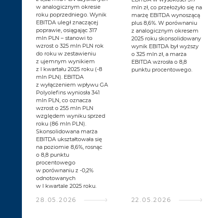
w analogicznym okresie
mln zł, co przełożyło się na
roku poprzedniego. Wynik
marżę EBITDA wynoszącą
EBITDA uległ znaczącej
plus 8,6%. W porównaniu
poprawie, osiągając 317
z analogicznym okresem
mln PLN – stanowi to
2025 roku skonsolidowany
wzrost o 325 mln PLN rok
wynik EBITDA był wyższy
do roku w zestawieniu
o 325 mln zł, a marża
z ujemnym wynikiem
EBITDA wzrosła o 8,8
z I kwartału 2025 roku (-8
punktu procentowego.
mln PLN). EBITDA
z wyłączeniem wpływu GA
Polyolefins wyniosła 341
mln PLN, co oznacza
wzrost o 255 mln PLN
względem wyniku sprzed
roku (86 mln PLN).
Skonsolidowana marża
EBITDA ukształtowała się
na poziomie 8,6%, rosnąc
o 8,8 punktu
procentowego
w porównaniu z -0,2%
odnotowanych
w I kwartale 2025 roku.
28.05.2026
22.05.2026