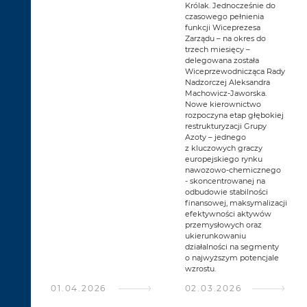
Królak. Jednocześnie do
czasowego pełnienia
funkcji Wiceprezesa
Zarządu – na okres do
trzech miesięcy –
delegowana została
Wiceprzewodnicząca Rady
Nadzorczej Aleksandra
Machowicz-Jaworska.
Nowe kierownictwo
rozpoczyna etap głębokiej
restrukturyzacji Grupy
Azoty – jednego
z kluczowych graczy
europejskiego rynku
nawozowo-chemicznego
- skoncentrowanej na
odbudowie stabilności
finansowej, maksymalizacji
efektywności aktywów
przemysłowych oraz
ukierunkowaniu
działalności na segmenty
o najwyższym potencjale
wzrostu.
01.04.2026
02.03.2026