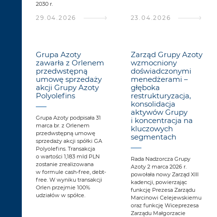
2030 r.
29.04.2026
23.04.2026
Grupa Azoty
Zarząd Grupy Azoty
zawarła z Orlenem
wzmocniony
przedwstępną
doświadczonymi
umowę sprzedaży
menedżerami –
akcji Grupy Azoty
głęboka
Polyolefins
restrukturyzacja,
konsolidacja
aktywów Grupy
Grupa Azoty podpisała 31
i koncentracja na
marca br. z Orlenem
kluczowych
przedwstępną umowę
segmentach
sprzedaży akcji spółki GA
Polyolefins. Transakcja
o wartości 1,183 mld PLN
Rada Nadzorcza Grupy
zostanie zrealizowana
Azoty 2 marca 2026 r.
w formule cash-free, debt-
powołała nowy Zarząd XIII
free. W wyniku transakcji
kadencji, powierzając
Orlen przejmie 100%
funkcję Prezesa Zarządu
udziałów w spółce.
Marcinowi Celejewskiemu
oraz funkcję Wiceprezesa
Zarządu Małgorzacie