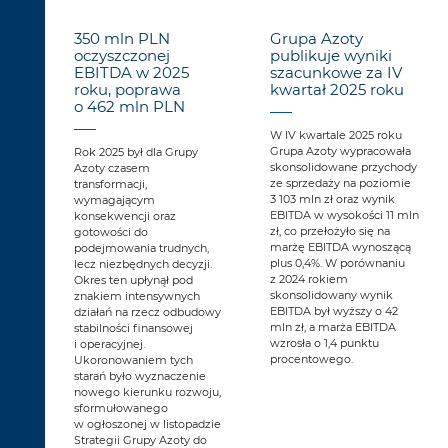
350 mln PLN
Grupa Azoty
oczyszczonej
publikuje wyniki
EBITDA w 2025
szacunkowe za IV
roku, poprawa
kwartał 2025 roku
o 462 mln PLN
W IV kwartale 2025 roku
Grupa Azoty wypracowała
Rok 2025 był dla Grupy
skonsolidowane przychody
Azoty czasem
ze sprzedaży na poziomie
transformacji,
3 103 mln zł oraz wynik
wymagającym
EBITDA w wysokości 11 mln
konsekwencji oraz
zł, co przełożyło się na
gotowości do
marżę EBITDA wynoszącą
podejmowania trudnych,
plus 0,4%. W porównaniu
lecz niezbędnych decyzji.
z 2024 rokiem
Okres ten upłynął pod
skonsolidowany wynik
znakiem intensywnych
EBITDA był wyższy o 42
działań na rzecz odbudowy
mln zł, a marża EBITDA
stabilności finansowej
wzrosła o 1,4 punktu
i operacyjnej.
procentowego.
Ukoronowaniem tych
starań było wyznaczenie
nowego kierunku rozwoju,
sformułowanego
w ogłoszonej w listopadzie
Strategii Grupy Azoty do