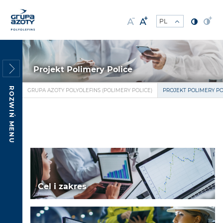
Projekt Polimery Police
ROZWIŃ MENU
GRUPA AZOTY POLYOLEFINS (POLIMERY POLICE)
PROJEKT POLIMERY PO
Cel i zakres