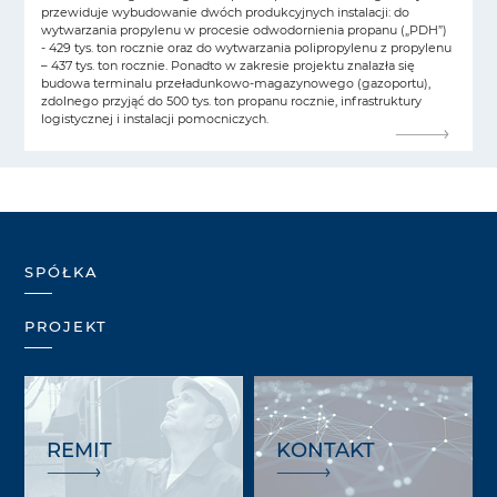
przewiduje wybudowanie dwóch produkcyjnych instalacji: do
wytwarzania propylenu w procesie odwodornienia propanu („PDH”)
- 429 tys. ton rocznie oraz do wytwarzania polipropylenu z propylenu
– 437 tys. ton rocznie. Ponadto w zakresie projektu znalazła się
budowa terminalu przeładunkowo-magazynowego (gazoportu),
zdolnego przyjąć do 500 tys. ton propanu rocznie, infrastruktury
logistycznej i instalacji pomocniczych.
SPÓŁKA
PROJEKT
REMIT
KONTAKT