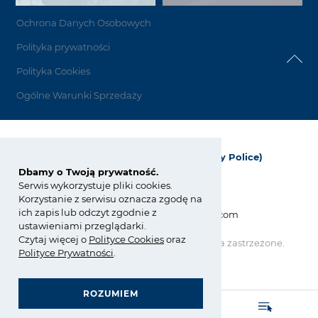
Ochrona Danych Osobowych
Polityka prywatności
Polityka Cookies
Ogólne Warunki Sprzedaży
Grupa Azoty Polyolefins (Polimery Police)
Dbamy o Twoją prywatność.
ul. Kuźnicka 1
Serwis wykorzystuje pliki cookies.
72-010 Police; Polska
Korzystanie z serwisu oznacza zgodę na
ich zapis lub odczyt zgodnie z
info_polyolefins@grupaazoty.com
ustawieniami przeglądarki.
Czytaj więcej o
Polity
ce
Cookies
oraz
Copyright © Grupa Azoty. Wszelkie prawa zastrzeżone.
Polityce Prywatności
.
by inte
ll
ect
ROZUMIEM
GRUPA AZOTY POLYOLEFINS (POLIMERY POLICE)
ZARZĄDZANIE ZGODNOŚCIĄ (COMPLIANCE)
- strona główna