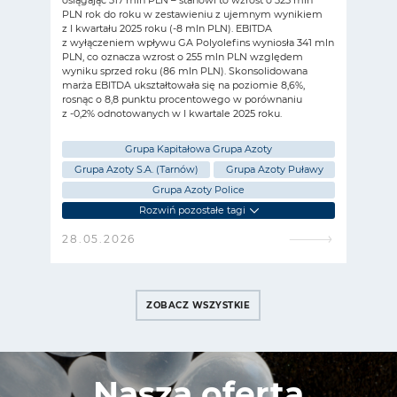
PLN rok do roku w zestawieniu z ujemnym wynikiem
a mar
z I kwartału 2025 roku (-8 mln PLN). EBITDA
z wyłączeniem wpływu GA Polyolefins wyniosła 341 mln
PLN, co oznacza wzrost o 255 mln PLN względem
wyniku sprzed roku (86 mln PLN). Skonsolidowana
marża EBITDA ukształtowała się na poziomie 8,6%,
rosnąc o 8,8 punktu procentowego w porównaniu
z -0,2% odnotowanych w I kwartale 2025 roku.
Grupa Kapitałowa Grupa Azoty
awy
Grupa Azoty S.A. (Tarnów)
Grupa Azoty Puławy
Gr
Grupa Azoty Police
Rozwiń pozostałe tagi
28.05.2026
22.
ZOBACZ WSZYSTKIE
Nasza oferta