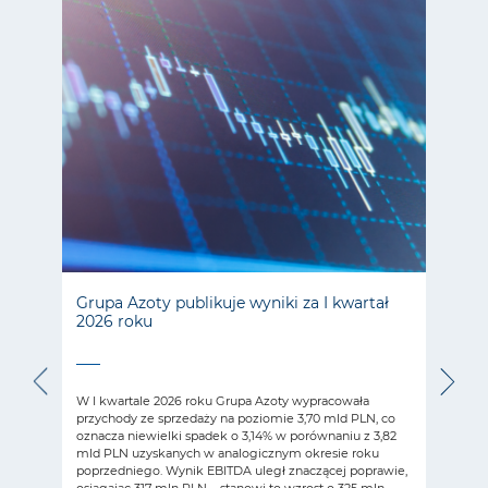
025
Grupa Azoty publikuje wyniki za I kwartał
Gru
2026 roku
za I
,
W I kwartale 2026 roku Grupa Azoty wypracowała
W I k
przychody ze sprzedaży na poziomie 3,70 mld PLN, co
skons
oznacza niewielki spadek o 3,14% w porównaniu z 3,82
3 700
ań na
mld PLN uzyskanych w analogicznym okresie roku
co pr
j.
poprzedniego. Wynik EBITDA uległ znaczącej poprawie,
W po
owego
osiągając 317 mln PLN – stanowi to wzrost o 325 mln
skons