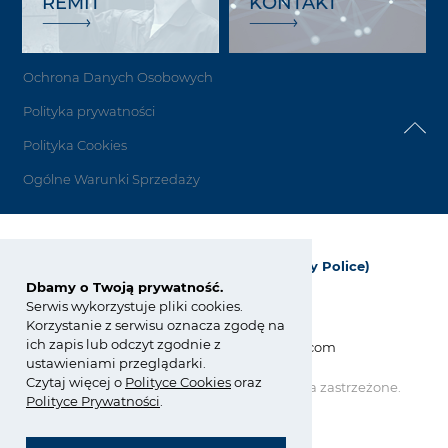
REMIT
KONTAKT
Ochrona Danych Osobowych
Polityka prywatności
Polityka Cookies
Ogólne Warunki Sprzedaży
Grupa Azoty Polyolefins (Polimery Police)
Dbamy o Twoją prywatność.
ul. Kuźnicka 1
Serwis wykorzystuje pliki cookies.
72-010 Police; Polska
Korzystanie z serwisu oznacza zgodę na
ich zapis lub odczyt zgodnie z
info_polyolefins@grupaazoty.com
ustawieniami przeglądarki.
Czytaj więcej o
Polity
ce
Cookies
oraz
Copyright © Grupa Azoty. Wszelkie prawa zastrzeżone.
Polityce Prywatności
.
by inte
ll
ect