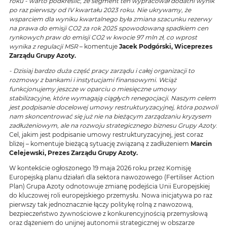
roku -
warto podkreślić, że segment ten wypracował dodatni wynik
po raz pierwszy od IV kwartału 2023 roku.
Nie ukrywamy, że
wsparciem dla wyniku kwartalnego była zmiana
szacunku rezerwy
na prawa do emisji CO2 za rok 2025 spowodowaną spadkiem cen
rynkowych praw do emisji CO2 w kwocie 97 mln zł, co wprost
wynika z regulacji MSR
– komentuje
Jacek Podgórski, Wiceprezes
Zarządu Grupy Azoty.
- Dzisiaj bardzo duża część pracy zarządu i całej organizacji to
rozmowy z bankami i instytucjami finansowymi. Wciąż
funkcjonujemy jeszcze w oparciu o miesięczne umowy
stabilizacyjne, które wymagają ciągłych renegocjacji. Naszym celem
jest podpisanie docelowej umowy restrukturyzacyjnej, która pozwoli
nam skoncentrować się już nie na bieżącym zarządzaniu kryzysem
zadłużeniowym, ale na rozwoju strategicznego biznesu Grupy Azoty
.
Cel, jakim jest podpisanie umowy restrukturyzacyjnej, jest coraz
bliżej – komentuje bieżącą sytuację związaną z zadłużeniem
Marcin
Celejewski, Prezes Zarządu Grupy Azoty.
W kontekście ogłoszonego 19 maja 2026 roku przez Komisję
Europejską planu działań dla sektora nawozowego (Fertiliser Action
Plan) Grupa Azoty odnotowuje zmianę podejścia Unii Europejskiej
do kluczowej roli europejskiego przemysłu. Nowa inicjatywa po raz
pierwszy tak jednoznacznie łączy politykę rolną z nawozową,
bezpieczeństwo żywnościowe z konkurencyjnością przemysłową
oraz dążeniem do unijnej autonomii strategicznej w obszarze