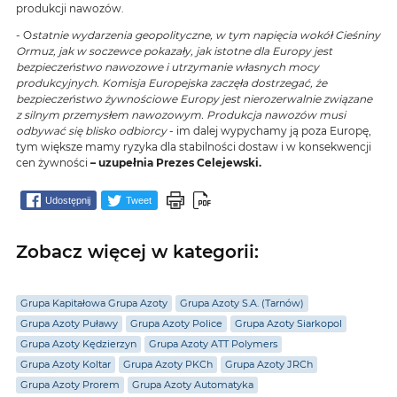
produkcji nawozów.
- O
statnie wydarzenia geopolityczne, w tym napięcia wokół Cieśniny
Ormuz, jak w soczewce pokazały, jak istotne dla Europy jest
bezpieczeństwo nawozowe i utrzymanie własnych mocy
produkcyjnych. Komisja Europejska zaczęła dostrzegać, że
bezpieczeństwo żywnościowe Europy jest nierozerwalnie związane
z silnym przemysłem nawozowym. Produkcja nawozów musi
odbywać się blisko odbiorcy
- im dalej wypychamy ją poza Europę,
tym większe mamy ryzyka dla stabilności dostaw i w konsekwencji
cen żywności
– uzupełnia Prezes Celejewski.
Udostępnij
Tweet
Zobacz więcej w kategorii:
Grupa Kapitałowa Grupa Azoty
Grupa Azoty S.A. (Tarnów)
Grupa Azoty Puławy
Grupa Azoty Police
Grupa Azoty Siarkopol
Grupa Azoty Kędzierzyn
Grupa Azoty ATT Polymers
Grupa Azoty Koltar
Grupa Azoty PKCh
Grupa Azoty JRCh
Grupa Azoty Prorem
Grupa Azoty Automatyka