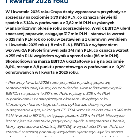
I kwartał 2026 roku
W I kwartale 2026 roku Grupa Azoty wypracowała przychody ze
sprzedaży na poziomie 3,70 mld PLN, co oznacza niewielki
spadek o 3,14% w porównaniu z 3,82 mld PLN uzyskanych
w analogicznym okresie roku poprzedniego. Wynik EBITDA uległ
znaczącej poprawie, osiągając 317 mln PLN – stanowi to wzrost
o 325 mln PLN rok do roku w zestawieniu z ujemnym wynikiem
z I kwartału 2025 roku (-8 mln PLN). EBITDA z wyłączeniem
wpływu GA Polyolefins wyniosła 341 mln PLN, co oznacza wzrost
o 255 mln PLN względem wyniku sprzed roku (86 mln PLN).
Skonsolidowana marża EBITDA ukształtowała się na poziomie
8,6%, rosnąc o 8,8 punktu procentowego w porównaniu z -0,2%
odnotowanych w I kwartale 2025 roku.
-
Pierwszy kwartał 2026 roku przyniósł wyraźną poprawę
rentowności całej Grupy, co potwierdza skonsolidowany wynik
EBITDA na poziomie 317 mln PLN, wyższy o 325 mln PLN
w porównaniu z analogicznym okresem ubiegłego roku.
Kluczowym filarem tego sukcesu był bardzo dobry wynik
w segmencie Agro, w którym EBITDA wzrosła rok do roku o 146 mln
PLN (wzrost o 157,0%), osiągając poziom 239 mln PLN. Niezwykle
istotny jest dla nas także pozytywny wynik w segmencie Chemia,
który wypracował dodatnią EBITDĘ w wysokości 17 mln PLN, co
stanowi znaczącą poprawę względem ujemnego wyniku sprzed