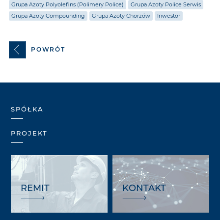
Grupa Azoty Polyolefins (Polimery Police)
Grupa Azoty Police Serwis
Grupa Azoty Compounding
Grupa Azoty Chorzów
Inwestor
POWRÓT
SPÓŁKA
PROJEKT
REMIT
KONTAKT