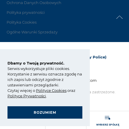
Ochrona Danych Osobowych
Polityka prywatności
Polityka Cookies
Ogólne Warunki Sprzedaży
Grupa Azoty Polyolefins (Polimery Police)
Dbamy o Twoją prywatność.
ul. Kuźnicka 1
Serwis wykorzystuje pliki cookies.
72-010 Police; Polska
Korzystanie z serwisu oznacza zgodę na
ich zapis lub odczyt zgodnie z
info_polyolefins@grupaazoty.com
ustawieniami przeglądarki.
Czytaj więcej o
Polity
ce
Cookies
oraz
Copyright © Grupa Azoty. Wszelkie prawa zastrzeżone.
Polityce Prywatności
.
by inte
ll
ect
ROZUMIEM
GRUPA AZOTY POLYOLEFINS (POLIMERY POLICE)
ZARZĄDZANIE ZGODNOŚCIĄ (COMPLIANCE)
- strona główna
ROZWIŃ MENU
WYSZUKAJ
WYBIERZ SPÓŁKĘ