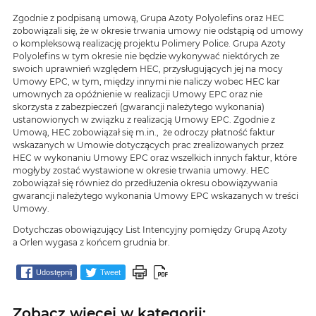
Zgodnie z podpisaną umową, Grupa Azoty Polyolefins oraz HEC
zobowiązali się, że w okresie trwania umowy nie odstąpią od umowy
o kompleksową realizację projektu Polimery Police. Grupa Azoty
Polyolefins w tym okresie nie będzie wykonywać niektórych ze
swoich uprawnień względem HEC, przysługujących jej na mocy
Umowy EPC, w tym, między innymi nie naliczy wobec HEC kar
umownych za opóźnienie w realizacji Umowy EPC oraz nie
skorzysta z zabezpieczeń (gwarancji należytego wykonania)
ustanowionych w związku z realizacją Umowy EPC. Zgodnie z
Umową, HEC zobowiązał się m.in., że odroczy płatność faktur
wskazanych w Umowie dotyczących prac zrealizowanych przez
HEC w wykonaniu Umowy EPC oraz wszelkich innych faktur, które
mogłyby zostać wystawione w okresie trwania umowy. HEC
zobowiązał się również do przedłużenia okresu obowiązywania
gwarancji należytego wykonania Umowy EPC wskazanych w treści
Umowy.
Dotychczas obowiązujący List Intencyjny pomiędzy Grupą Azoty
a Orlen wygasa z końcem grudnia br.
Udostępnij
Tweet
Zobacz więcej w kategorii: