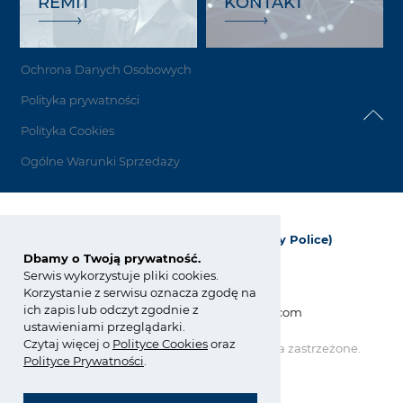
REMIT
KONTAKT
Ochrona Danych Osobowych
Polityka prywatności
Polityka Cookies
Ogólne Warunki Sprzedaży
Grupa Azoty Polyolefins (Polimery Police)
Dbamy o Twoją prywatność.
ul. Kuźnicka 1
Serwis wykorzystuje pliki cookies.
72-010 Police; Polska
Korzystanie z serwisu oznacza zgodę na
ich zapis lub odczyt zgodnie z
info_polyolefins@grupaazoty.com
ustawieniami przeglądarki.
Czytaj więcej o
Polity
ce
Cookies
oraz
Copyright © Grupa Azoty. Wszelkie prawa zastrzeżone.
Polityce Prywatności
.
by inte
ll
ect