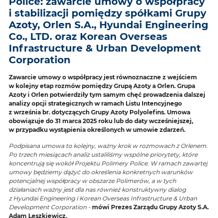
Police: zawarcie umowy o współpracy
i stabilizacji pomiędzy spółkami Grupy
Azoty, Orlen S.A., Hyundai Engineering
Co., LTD. oraz Korean Overseas
Infrastructure & Urban Development
Corporation
Zawarcie umowy o współpracy jest równoznaczne z wejściem
w kolejny etap rozmów pomiędzy Grupą Azoty a Orlen. Grupa
Azoty i Orlen potwierdziły tym samym chęć prowadzenia dalszej
analizy opcji strategicznych w ramach Listu Intencyjnego
z września br. dotyczących Grupy Azoty Polyolefins. Umowa
obowiązuje do 31 marca 2025 roku lub do daty wcześniejszej,
w przypadku wystąpienia określonych w umowie zdarzeń.
Podpisana umowa to kolejny, ważny krok w rozmowach z Orlenem.
Po trzech miesiącach analiz ustaliliśmy wspólne priorytety, które
koncentrują się wokół Projektu Polimery Police. W ramach zawartej
umowy będziemy dążyć do określenia konkretnych warunków
potencjalnej współpracy w obszarze Polimerów, a w tych
działaniach ważny jest dla nas również konstruktywny dialog
z Hyundai Engineering i Korean Overseas Infrastructure & Urban
Development Corporation -
mówi Prezes Zarządu Grupy Azoty S.A.
Adam Leszkiewicz.