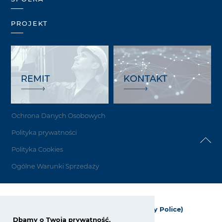
PROJEKT
REMIT
KONTAKT
Ochrona Danych Osobowych
Polityka prywatności
Polityka Cookies
Ogólne Warunki Sprzedaży
Grupa Azoty Polyolefins (Polimery Police)
Dbamy o Twoją prywatność.