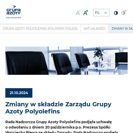
GRUPA AZOTY POLYOLEFINS (POLIMERY POLICE)
AKTUALNOŚCI
ZMIANY W SK
21.10.2024
Zmiany w składzie Zarządu Grupy
Azoty Polyolefins
Rada Nadzorcza Grupy Azoty Polyolefins podjęła uchwałę
o odwołaniu z dniem 20 października p.o. Prezesa Spółki
Wojciecha Blewa ze składu Zarządu. Rada Nadzorcza podjęła