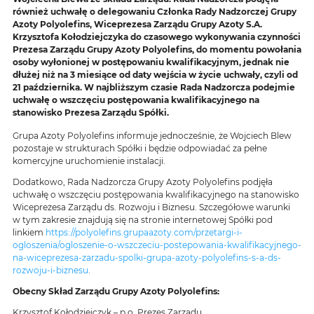
również uchwałę o delegowaniu Członka Rady Nadzorczej Grupy
Azoty Polyolefins, Wiceprezesa Zarządu Grupy Azoty S.A.
Krzysztofa Kołodziejczyka do czasowego wykonywania czynności
Prezesa Zarządu Grupy Azoty Polyolefins, do momentu powołania
osoby wyłonionej w postępowaniu kwalifikacyjnym, jednak nie
dłużej niż na 3 miesiące od daty wejścia w życie uchwały, czyli od
21 października. W najbliższym czasie Rada Nadzorcza podejmie
uchwałę o wszczęciu postępowania kwalifikacyjnego na
stanowisko Prezesa Zarządu Spółki.
Grupa Azoty Polyolefins informuje jednocześnie, że Wojciech Blew
pozostaje w strukturach Spółki i będzie odpowiadać za pełne
komercyjne uruchomienie instalacji.
Dodatkowo, Rada Nadzorcza Grupy Azoty Polyolefins podjęła
uchwałę o wszczęciu postępowania kwalifikacyjnego na stanowisko
Wiceprezesa Zarządu ds. Rozwoju i Biznesu. Szczegółowe warunki
w tym zakresie znajdują się na stronie internetowej Spółki pod
linkiem
https://polyolefins.grupaazoty.com/przetargi-i-
ogloszenia/ogloszenie-o-wszczeciu-postepowania-kwalifikacyjnego-
na-wiceprezesa-zarzadu-spolki-grupa-azoty-polyolefins-s-a-ds-
rozwoju-i-biznesu
.
Obecny Skład Zarządu Grupy Azoty Polyolefins:
Krzysztof Kołodziejczyk – p.o. Prezes Zarządu