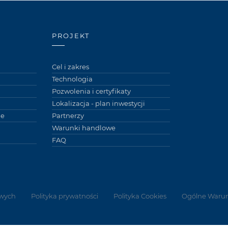
PROJEKT
Cel i zakres
Technologia
Pozwolenia i certyfikaty
Lokalizacja - plan inwestycji
ne
Partnerzy
Warunki handlowe
FAQ
wych
Polityka prywatności
Polityka Cookies
Ogólne Warun