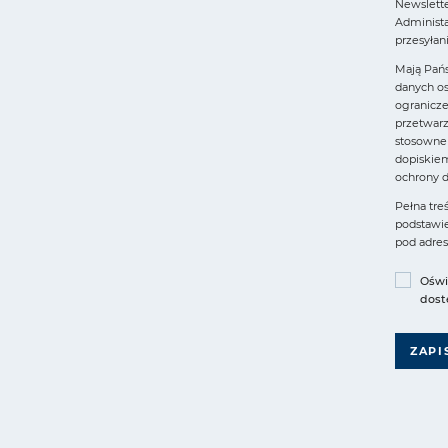
Newslette
Administa
przesyłan
Mają Pań
danych os
ogranicze
przetwarz
stosowne 
dopiskiem
ochrony d
Pełna tre
podstawie
pod adr
Oświ
dost
ZAPI