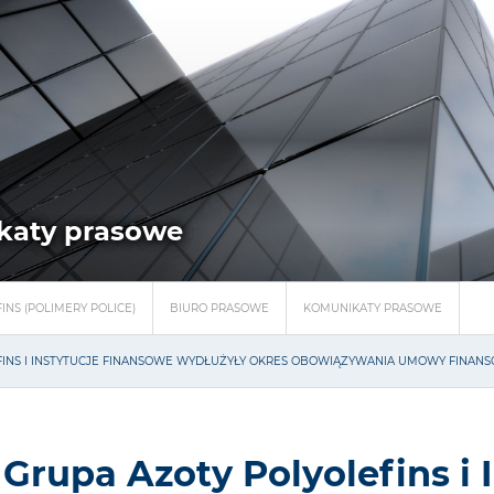
katy prasowe
INS (POLIMERY POLICE)
BIURO PRASOWE
KOMUNIKATY PRASOWE
FINS I INSTYTUCJE FINANSOWE WYDŁUŻYŁY OKRES OBOWIĄZYWANIA UMOWY FINANS
Grupa Azoty Polyolefins i