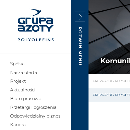
ROZWIŃ MENU
Komuni
Spółka
Nasza oferta
Projekt
GRUPA AZOTY POLYOLEF
Aktualności
GRUPA AZOTY POLYOLE
Biuro prasowe
Przetargi i ogłoszenia
Odpowiedzialny biznes
Kariera