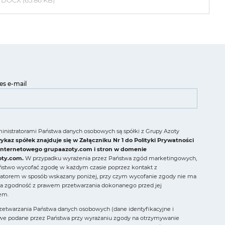
DOCX (65.86 KB)
es e-mail
nistratorami Państwa danych osobowych są spółki z Grupy Azoty
ykaz spółek znajduje się w Załączniku Nr 1 do Polityki Prywatności
Internetowego grupaazoty.com i stron w domenie
oty.com.
W przypadku wyrażenia przez Państwa zgód marketingowych,
stwo wycofać zgodę w każdym czasie poprzez kontakt z
ratorem w sposób wskazany poniżej, przy czym wycofanie zgody nie ma
a zgodność z prawem przetwarzania dokonanego przed jej
em.
etwarzania Państwa danych osobowych (dane identyfikacyjne i
we podane przez Państwa przy wyrażaniu zgody na otrzymywanie