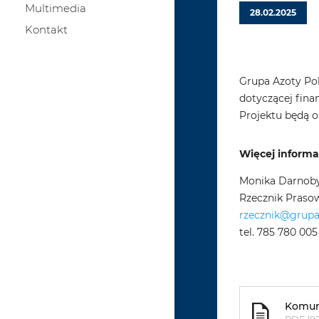
Multimedia
28.02.2025
Kontakt
Grupa Azoty Pol
dotyczącej fina
Projektu będą o
Więcej informac
Monika Darnob
Rzecznik Praso
rzecznik@grup
tel. 785 780 005
Komun