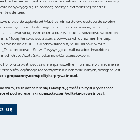
ra tj. adres e-mail.) jest komunikacja z zakresu komunikatów prasowych
tora odbywający się za pomocą poczty elektronicznej poprzez
ie Newslettera.
stwo prawo do żądania od Współadministratorów dostępu do swoich
obowych, a także do domagania się ich sprostowania, usunięcia,
nia przetwarzania, przeniesienia oraz wniesienia sprzeciwu wobec ich
ania. Mogą Państwo skorzystać z powyższych uprawnień kierując
pismo na adres: ul. E. Kwiatkowskiego 8, 33-101 Tarnów, wraz z
 „Dane osobowe – Serwis”, wysyłając e-mail na adres inspektora
anych Grupy Azoty S.A.:
iod.tarnow@grupaazoty.com
.
ść Polityki prywatności, zawierająca wszelkie informacje wymagane na
 przepisów ogólnego rozporządzenia o ochronie danych, dostępna jest
esem
grupaazoty.com/polityka-prywatnosci
.
adczam, że zapoznałem się i akceptuję treść Polityki prywatności
ępnej pod adresem
grupaazoty.com/polityka-prywatnosci
.
SZ SIĘ