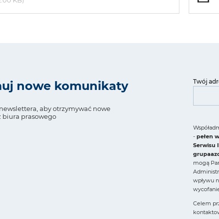
2.00 KB)
Twój adr
uj nowe komunikaty
o newslettera, aby otrzymywać nowe
 biura prasowego
Współadmi
-
pełen w
Serwisu 
grupaaz
mogą Pań
Administ
wpływu n
wycofani
Celem prz
kontakto