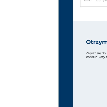
PDF (9
Otrzym
Zapisz się d
komunikaty z