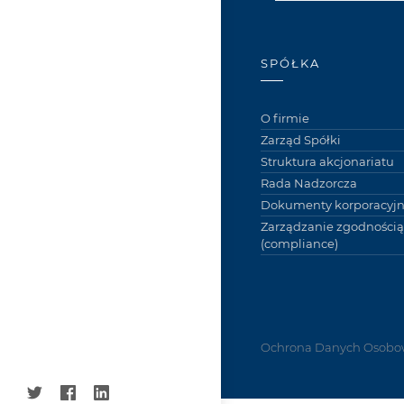
SPÓŁKA
O firmie
Zarząd Spółki
Struktura akcjonariatu
Rada Nadzorcza
Dokumenty korporacyj
Zarządzanie zgodnością
(compliance)
Ochrona Danych Osobo