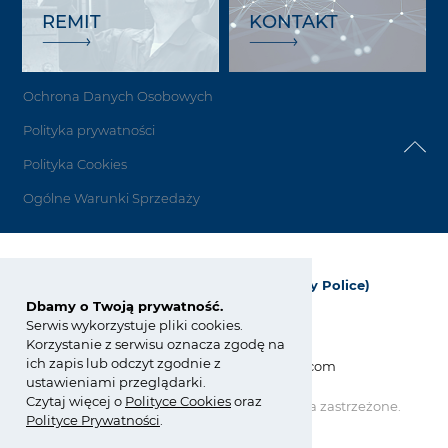
REMIT
KONTAKT
Ochrona Danych Osobowych
Polityka prywatności
Polityka Cookies
Ogólne Warunki Sprzedaży
Grupa Azoty Polyolefins (Polimery Police)
Dbamy o Twoją prywatność.
ul. Kuźnicka 1
Serwis wykorzystuje pliki cookies.
72-010 Police; Polska
Korzystanie z serwisu oznacza zgodę na
ich zapis lub odczyt zgodnie z
info_polyolefins@grupaazoty.com
ustawieniami przeglądarki.
Czytaj więcej o
Polity
ce
Cookies
oraz
Copyright © Grupa Azoty. Wszelkie prawa zastrzeżone.
Polityce Prywatności
.
by inte
ll
ect