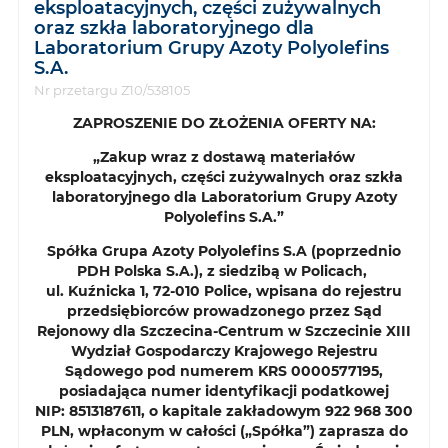
eksploatacyjnych, części zużywalnych
oraz szkła laboratoryjnego dla
Laboratorium Grupy Azoty Polyolefins
S.A.
Nr przetargu Z10/538105
ZAPROSZENIE DO ZŁOŻENIA OFERTY NA:
„Zakup wraz z dostawą materiałów
eksploatacyjnych, części zużywalnych oraz szkła
laboratoryjnego dla Laboratorium Grupy Azoty
Polyolefins S.A.”
Spółka Grupa Azoty Polyolefins S.A (poprzednio
PDH Polska S.A.), z siedzibą w Policach,
ul. Kuźnicka 1, 72-010 Police, wpisana do rejestru
przedsiębiorców prowadzonego przez Sąd
Rejonowy dla Szczecina-Centrum w Szczecinie XIII
Wydział Gospodarczy Krajowego Rejestru
Sądowego pod numerem KRS 0000577195,
posiadająca numer identyfikacji podatkowej
NIP: 8513187611, o kapitale zakładowym 922 968 300
PLN, wpłaconym w całości („Spółka”) zaprasza do