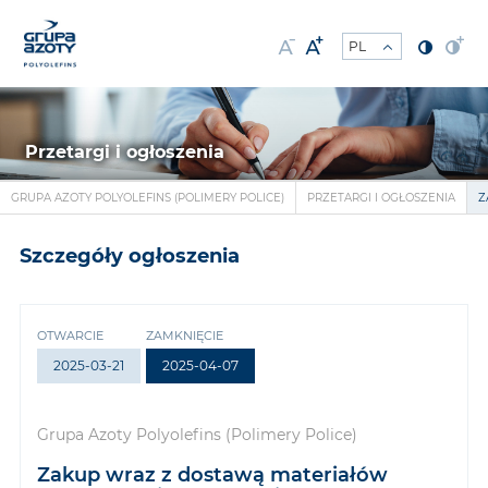
Przetargi i ogłoszenia
GRUPA AZOTY POLYOLEFINS (POLIMERY POLICE)
PRZETARGI I OGŁOSZENIA
Z
Szczegóły ogłoszenia
OTWARCIE
ZAMKNIĘCIE
2025-03-21
2025-04-07
Grupa Azoty Polyolefins (Polimery Police)
Zakup wraz z dostawą materiałów