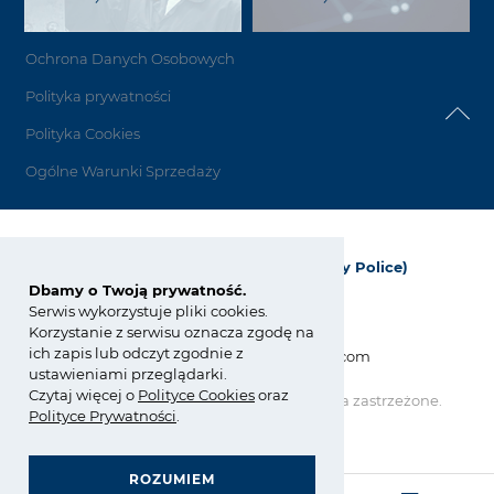
Ochrona Danych Osobowych
Polityka prywatności
Polityka Cookies
Ogólne Warunki Sprzedaży
Grupa Azoty Polyolefins (Polimery Police)
Dbamy o Twoją prywatność.
ul. Kuźnicka 1
Serwis wykorzystuje pliki cookies.
72-010 Police; Polska
Korzystanie z serwisu oznacza zgodę na
ich zapis lub odczyt zgodnie z
info_polyolefins@grupaazoty.com
ustawieniami przeglądarki.
Czytaj więcej o
Polity
ce
Cookies
oraz
Copyright © Grupa Azoty. Wszelkie prawa zastrzeżone.
by inte
ll
ect
Polityce Prywatności
.
ROZUMIEM
GRUPA AZOTY POLYOLEFINS (POLIMERY POLICE)
ZARZĄDZANIE ZGODNOŚCIĄ (COMPLIANCE)
- strona główna