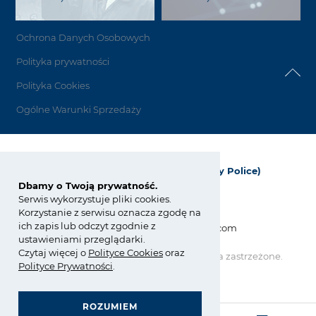
Ochrona Danych Osobowych
Polityka prywatności
Polityka Cookies
Ogólne Warunki Sprzedaży
Grupa Azoty Polyolefins (Polimery Police)
Dbamy o Twoją prywatność.
ul. Kuźnicka 1
Serwis wykorzystuje pliki cookies.
72-010 Police; Polska
Korzystanie z serwisu oznacza zgodę na
ich zapis lub odczyt zgodnie z
info_polyolefins@grupaazoty.com
ustawieniami przeglądarki.
Czytaj więcej o
Polity
ce
Cookies
oraz
Copyright © Grupa Azoty. Wszelkie prawa zastrzeżone.
by inte
ll
ect
Polityce Prywatności
.
ROZUMIEM
GRUPA AZOTY POLYOLEFINS (POLIMERY POLICE)
ZARZĄDZANIE ZGODNOŚCIĄ (COMPLIANCE)
- strona główna