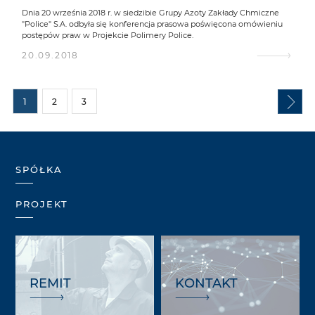
Dnia 20 września 2018 r. w siedzibie Grupy Azoty Zakłady Chmiczne
"Police" S.A. odbyła się konferencja prasowa poświęcona omówieniu
postępów praw w Projekcie Polimery Police.
20.09.2018
1
2
3
SPÓŁKA
PROJEKT
REMIT
KONTAKT