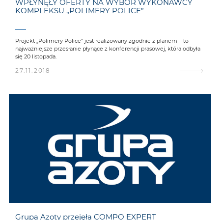
WPŁYNĘŁY OFERTY NA WYBÓR WYKONAWCY
KOMPLEKSU „POLIMERY POLICE”
Projekt „Polimery Police” jest realizowany zgodnie z planem – to
najważniejsze przesłanie płynące z konferencji prasowej, która odbyła
się 20 listopada.
27.11.2018
Grupa Azoty przejęła COMPO EXPERT