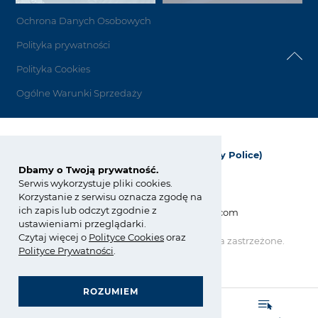
Ochrona Danych Osobowych
Polityka prywatności
Polityka Cookies
Ogólne Warunki Sprzedaży
Grupa Azoty Polyolefins (Polimery Police)
Dbamy o Twoją prywatność.
ul. Kuźnicka 1
Serwis wykorzystuje pliki cookies.
72-010 Police; Polska
Korzystanie z serwisu oznacza zgodę na
ich zapis lub odczyt zgodnie z
info_polyolefins@grupaazoty.com
ustawieniami przeglądarki.
Czytaj więcej o
Polity
ce
Cookies
oraz
Copyright © Grupa Azoty. Wszelkie prawa zastrzeżone.
by inte
ll
ect
Polityce Prywatności
.
ROZUMIEM
GRUPA AZOTY POLYOLEFINS (POLIMERY POLICE)
ZARZĄDZANIE ZGODNOŚCIĄ (COMPLIANCE)
- strona główna