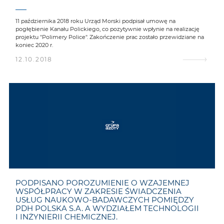
11 października 2018 roku Urząd Morski podpisał umowę na
pogłębienie Kanału Polickiego, co pozytywnie wpłynie na realizację
projektu "Polimery Police". Zakończenie prac zostało przewidziane na
koniec 2020 r.
12.10.2018
PODPISANO POROZUMIENIE O WZAJEMNEJ
WSPÓŁPRACY W ZAKRESIE ŚWIADCZENIA
USŁUG NAUKOWO-BADAWCZYCH POMIĘDZY
PDH POLSKA S.A. A WYDZIAŁEM TECHNOLOGII
I INŻYNIERII CHEMICZNEJ.